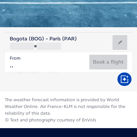
France
Bogota (BOG) - París (PAR)
Paris
From
21°C
France
Book a flight
Flight time
Aug
The weather forecast information is provided by World
Weather Online. Air France-KLM is not responsible for the
reliability of this data.
© Text and photography courtesy of EnVols