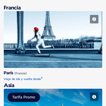
Francia
París
París
(Francia)
*
Viaje de ida y vuelta desde
Asia
Tarifa Promo