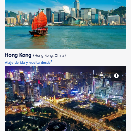
Hong Kong
Hong Kong
(Hong Kong, China)
*
Viaje de ida y vuelta desde
Shanghái