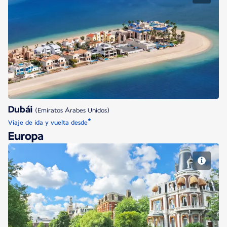
Dubái
Dubái
(Emiratos Árabes Unidos)
*
Viaje de ida y vuelta desde
Europa
Ámsterdam