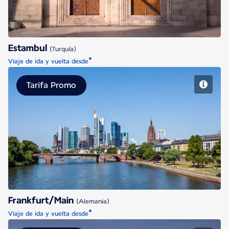
Estambul
(Turquía)
*
Viaje de ida y vuelta desde
Tarifa Promo
Frankfurt/Main
Frankfurt/Main
(Alemania)
*
Viaje de ida y vuelta desde