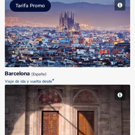
Tarifa Promo
Barcelona
Barcelona
(España)
*
Viaje de ida y vuelta desde
Estambul