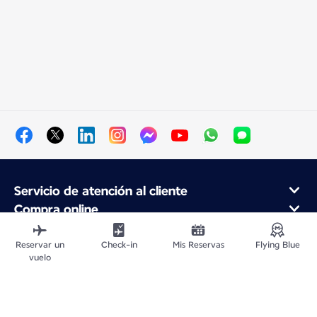
Servicio de atención al cliente
Compra online
Programa de fidelidad y socios
Acerca de Air France
Reservar un
Check-in
Mis Reservas
Flying Blue
vuelo
Aplicación móvil Air France
Vuelos Desde
Vuelos para Francia