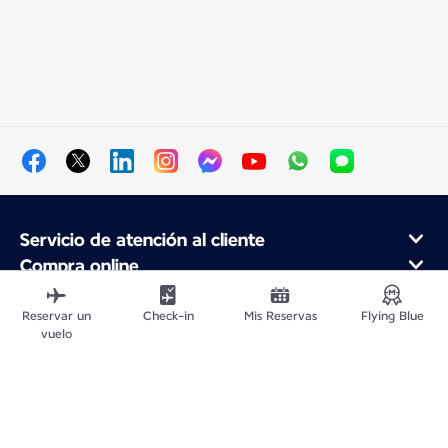
Servicio de atención al cliente
Compra online
Programa de fidelidad y socios
Acerca de Air France
Reservar un
Check-in
Mis Reservas
Flying Blue
vuelo
Aplicación móvil Air France
Vuelos Desde
Vuelos para Francia
Viajar por el Mundo