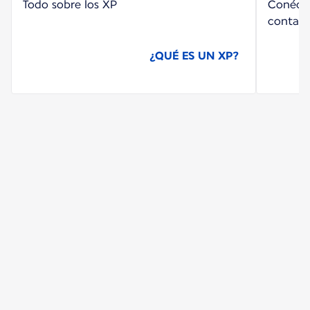
Todo sobre los XP
Conécte
contado
¿QUÉ ES UN XP?