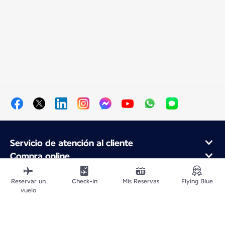
Servicio de atención al cliente
Compra online
Programa de fidelidad y socios
Acerca de Air France
Reservar un
Check-in
Mis Reservas
Flying Blue
vuelo
Aplicación móvil Air France
Vuelos Desde
Vuelos para Francia