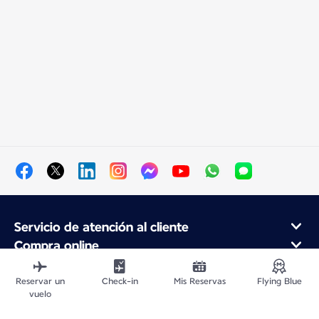
Servicio de atención al cliente
Compra online
Programa de fidelidad y socios
Acerca de Air France
Reservar un
Check-in
Mis Reservas
Flying Blue
vuelo
Aplicación móvil Air France