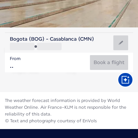
Morocco
Bogota (BOG) - Casablanca (CMN)
Casablanca
From
25°C
Morocco
Book a flight
Flight time
Aug
The weather forecast information is provided by World
Weather Online. Air France-KLM is not responsible for the
reliability of this data.
© Text and photography courtesy of EnVols