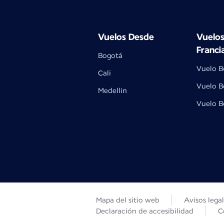
Vuelos Desde
Vuelos
Franci
Bogotá
Vuelo B
Cali
Vuelo B
Medellin
Vuelo B
Mapa del sitio web
Avisos lega
Declaración de accesibilidad
C