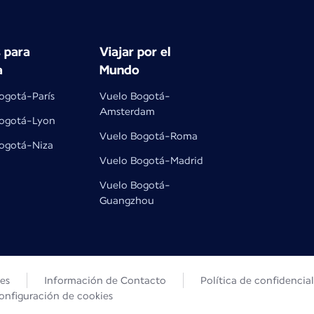
 para
Viajar por el
a
Mundo
ogotá-París
Vuelo Bogotá-
Amsterdam
ogotá-Lyon
Vuelo Bogotá-Roma
ogotá-Niza
Vuelo Bogotá-Madrid
Vuelo Bogotá-
Guangzhou
les
Información de Contacto
Política de confidencia
onfiguración de cookies