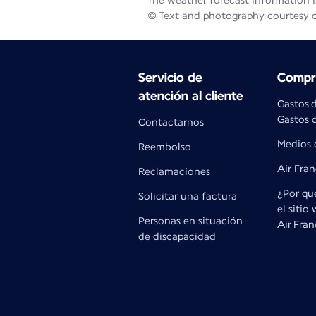
The weather forecast information is
© Text and photography courtesy 
Servicio de
Compra
atención al cliente
Gastos 
Gastos d
Contactarnos
Medios 
Reembolso
Air Fra
Reclamaciones
¿Por qué
Solicitar una factura
el sitio
Personas en situación
Air Fra
de discapacidad