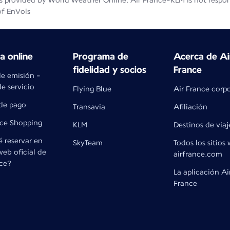
 provided by World Weather Online. Air France-KLM is not responsib
of EnVols
 online
Programa de
Acerca de Ai
fidelidad y socios
France
de emisión -
e servicio
Flying Blue
Air France corp
de pago
Transavia
Afiliación
nce Shopping
KLM
Destinos de viaj
 reservar en
SkyTeam
Todos los sitios
 web oficial de
airfrance.com
nce?
La aplicación Ai
France