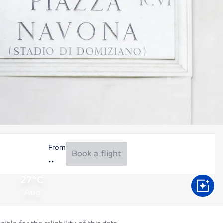
From
Book a flight
27°C
Aug