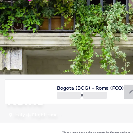
Italy
Bogota (BOG) - Roma (FCO)
Rome
Italy
Flight time