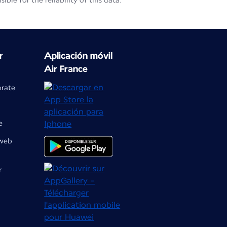
le for the reliability of this data.
r
Aplicación móvil
Air France
orate
e
 web
r