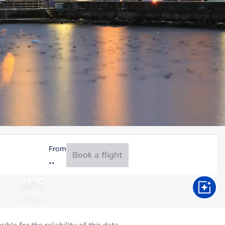
From
Book a flight
19°C
Aug