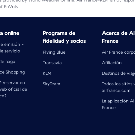
 provided by World Weather Online. Air France-KLM is not responsib
of EnVols
 online
Programa de
Acerca de Ai
fidelidad y socios
France
de emisión -
e servicio
Flying Blue
Air France corp
de pago
Transavia
Afiliación
nce Shopping
KLM
Destinos de viaj
 reservar en
SkyTeam
Todos los sitios
 web oficial de
airfrance.com
nce?
La aplicación Ai
France