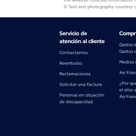
The weather forecast information is
© Text and photography courtesy 
Servicio de
Compra
atención al cliente
Gastos 
Gastos d
Contactarnos
Medios 
Reembolso
Air Fra
Reclamaciones
¿Por qué
Solicitar una factura
el sitio
Personas en situación
Air Fra
de discapacidad