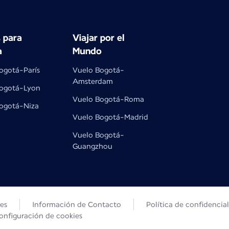
 para
Viajar por el
a
Mundo
ogotá-París
Vuelo Bogotá-
Amsterdam
ogotá-Lyon
Vuelo Bogotá-Roma
ogotá-Niza
Vuelo Bogotá-Madrid
Vuelo Bogotá-
Guangzhou
les
Información de Contacto
Política de confidencia
onfiguración de cookies