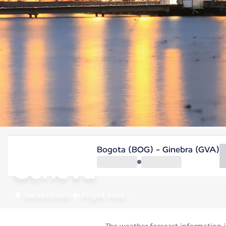
Switzerland
Bogota (BOG) - Ginebra (GVA)
Geneva
Switzerland
Flight time