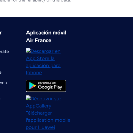
le for the reliability of this data.
r
Aplicación móvil
Air France
orate
e
 web
r