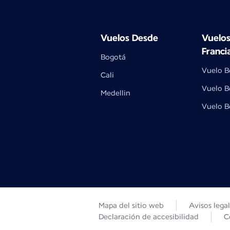
Vuelos Desde
Vuelos
Franci
Bogotá
Vuelo B
Cali
Vuelo B
Medellin
Vuelo B
Mapa del sitio web
Avisos lega
Declaración de accesibilidad
C