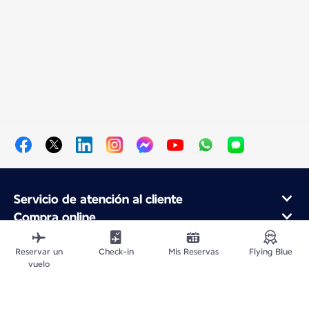
Servicio de atención al cliente
Compra online
Programa de fidelidad y socios
Acerca de Air France
Reservar un
Check-in
Mis Reservas
Flying Blue
vuelo
Aplicación móvil Air France
Vuelos Desde
Vuelos para Francia