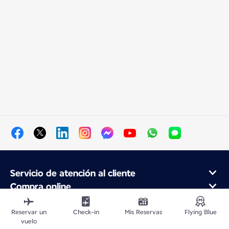
Servicio de atención al cliente
Compra online
Programa de fidelidad y socios
Acerca de Air France
Reservar un
Check-in
Mis Reservas
Flying Blue
vuelo
Aplicación móvil Air France