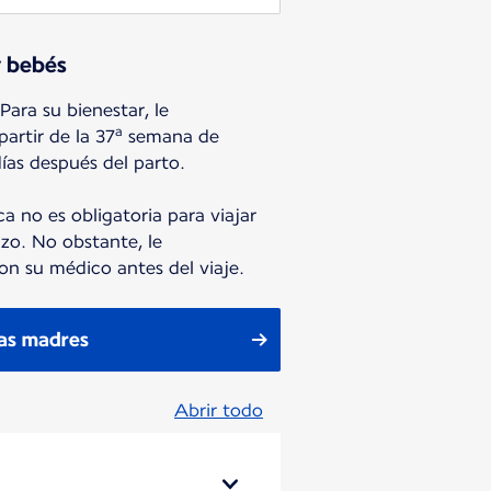
y bebés
ara su bienestar, le
a
artir de la 37
semana de
ías después del parto.
a no es obligatoria para viajar
zo. No obstante, le
n su médico antes del viaje.
ras madres
Abrir todo